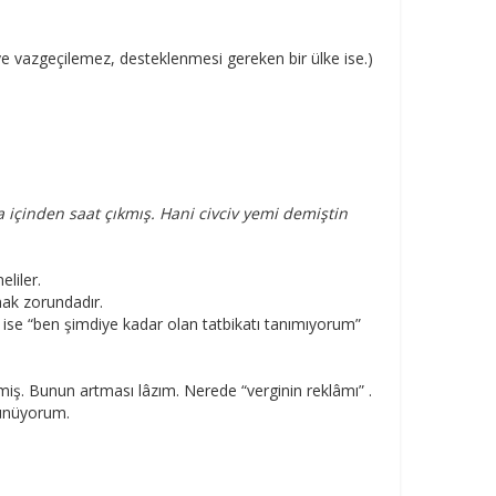
iye vazgeçilemez, desteklenmesi gereken bir ülke ise.)
içinden saat çıkmış. Hani civciv yemi demiştin
eliler.
mak zorundadır.
de ise “ben şimdiye kadar olan tatbikatı tanımıyorum”
inmiş. Bunun artması lâzım. Nerede “verginin reklâmı” .
şünüyorum.