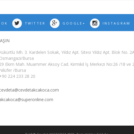
OOK
TWITTER
GOOGLE+
INSTAGRAM
LAŞIN
Kükürtlü Mh. 3. Kardelen Sokak, Yıldız Apt. Sitesi Yıldız Apt. Blok No. 2
Osmangazi/Bursa
29 Ekim Mah. Muammer Aksoy Cad. Kirmikil İş Merkezi No:26 /18 ve 
Nilüfer /Bursa
+90 224 233 28 20
cevdeta@cevdetakcakoca.com
akcakoca@superonline.com