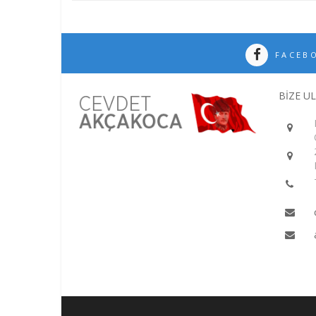
FACEB
BİZE U