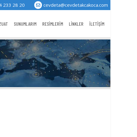
4 233 28 20
cevdeta@cevdetakcakoca.com
ZUAT
SUNUMLARIM
RESİMLERİM
LİNKLER
İLETİŞİM