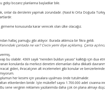
 gidişi bozarız planlarına başladılar bile.
şmak, onlar da derslerini yapmak zorundadır. (Nasıl ki Orta Doğuda Türk
rtlardır.
rip girmeme konusunda karar verecek olan ülke olacağız.
dan hallaç pamuğu gibi atılıyor. Burada aklımıza bir fıkra geldi.
ındaki çantada ne var? Civciv yemi diye açıklamış. Çanta açılınca 
 vermiş.
ap bu olabilir. 4369 sayılı “nereden buldun yasası” kalktığı için dua etm
ayanan konularda da merkezi denetim elemanları daha dikkatli davran
hracat gideri, ihracatçının alt incelemeleri gibi konular ve benzerlerin
lamıyorum.
plumun her kesimi için yasalara uyulması önde tutulmalıdır.
altan etkenlerden biridir. İşte mükellef sayısı 1.700.000 adet civarına 
i. Bu sene verginin reklamını yazılarımda daha çok ön plana almayı dü