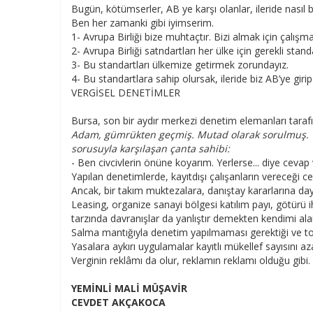
Bugün, kötümserler, AB ye karşı olanlar, ileride nasıl bu
Ben her zamanki gibi iyimserim.
1- Avrupa Birliği bize muhtaçtır. Bizi almak için çalı
2- Avrupa Birliği satndartları her ülke için gerekli standa
3- Bu standartları ülkemize getirmek zorundayız.
4- Bu standartlara sahip olursak, ileride biz AB’ye gi
VERGİSEL DENETİMLER
Bursa, son bir aydır merkezi denetim elemanları tarafın
Adam, gümrükten geçmiş. Mutad olarak sorulmuş. Yan
sorusuyla karşılaşan çanta sahibi:
- Ben civcivlerin önüne koyarım. Yerlerse... diye cevap
Yapılan denetimlerde, kayıtdışı çalışanların vereceği cev
Ancak, bir takım muktezalara, danıştay kararlarına d
Leasing, organize sanayi bölgesi katılım payı, götürü i
tarzında davranışlar da yanlıştır demekten kendimi a
Salma mantığıyla denetim yapılmaması gerektiği ve to
Yasalara aykırı uygulamalar kayıtlı mükellef sayısını az
Verginin reklâmı da olur, reklamın reklamı olduğu gib
YEMİNLİ MALİ MÜŞAVİR
CEVDET AKÇAKOCA