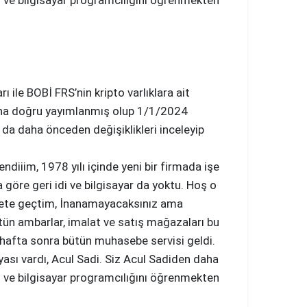
im ve bilgisayar programcılığını öğrenmekten
le BOBİ FRS’nin kripto varlıklara ait
sonuna doğru yayımlanmış olup 1/1/2024
 da daha önceden değişiklikleri inceleyip
iiim, 1978 yılı içinde yeni bir firmada işe
göre geri idi ve bilgisayar da yoktu. Hoş o
ekete geçtim, İnanamayacaksınız ama
ün ambarlar, imalat ve satış mağazaları bu
 hafta sonra bütün muhasebe servisi geldi.
yası vardı, Acul Sadi. Siz Acul Sadiden daha
im ve bilgisayar programcılığını öğrenmekten