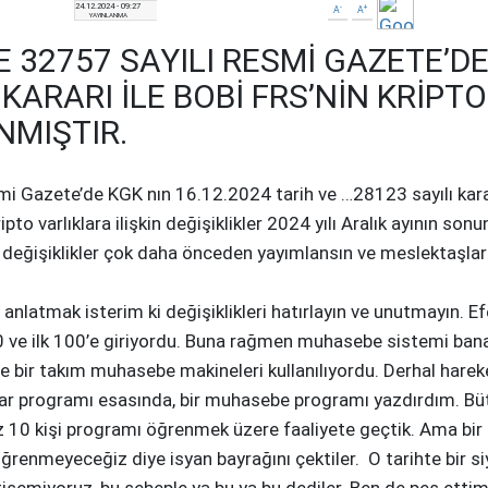
24.12.2024 - 09:27
-
+
A
A
YAYINLANMA
E 32757 SAYILI RESMI GAZETE’DE
 KARARI ILE BOBİ FRS’NIN KRIPT
NMIŞTIR.
azete’de KGK nın 16.12.2024 tarih ve …28123 sayılı kararı i
ripto varlıklara ilişkin değişiklikler 2024 yılı Aralık ayının 
bu değişiklikler çok daha önceden yayımlansın ve meslektaşlar
mak isterim ki değişiklikleri hatırlayın ve unutmayın. Efend
0 ve ilk 100’e giriyordu. Buna rağmen muhasebe sistemi bana 
ve bir takım muhasebe makineleri kullanılıyordu. Derhal har
ar programı esasında, bir muhasebe programı yazdırdım. Büt
z 10 kişi programı öğrenmek üzere faaliyete geçtik. Ama bir
ğrenmeyeceğiz diye isyan bayrağını çektiler. O tarihte bir si