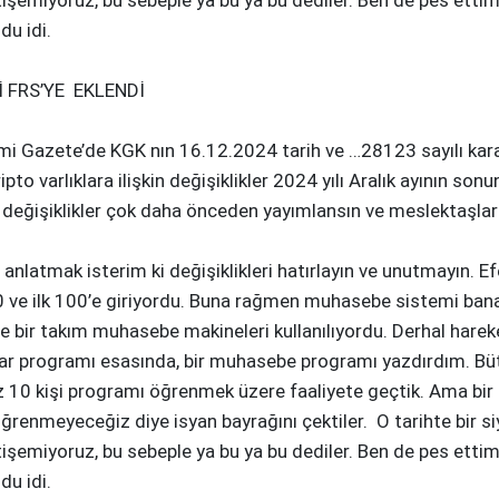
yetişemiyoruz, bu sebeple ya bu ya bu dediler. Ben de pes ett
du idi.
 FRS’YE EKLENDİ
azete’de KGK nın 16.12.2024 tarih ve …28123 sayılı kararı i
ripto varlıklara ilişkin değişiklikler 2024 yılı Aralık ayının 
bu değişiklikler çok daha önceden yayımlansın ve meslektaşlar
mak isterim ki değişiklikleri hatırlayın ve unutmayın. Efend
0 ve ilk 100’e giriyordu. Buna rağmen muhasebe sistemi bana 
ve bir takım muhasebe makineleri kullanılıyordu. Derhal har
ar programı esasında, bir muhasebe programı yazdırdım. Büt
z 10 kişi programı öğrenmek üzere faaliyete geçtik. Ama bir
ğrenmeyeceğiz diye isyan bayrağını çektiler. O tarihte bir si
yetişemiyoruz, bu sebeple ya bu ya bu dediler. Ben de pes ett
du idi.