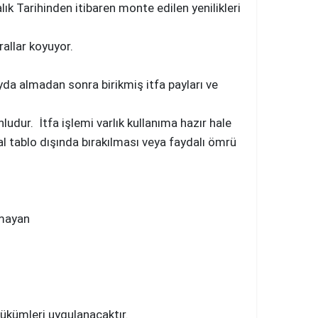
k Tarihinden itibaren monte edilen yenilikleri
allar koyuyor.
ayda almadan sonra birikmiş itfa payları ve
ludur. İtfa işlemi varlık kullanıma hazır hale
sal tablo dışında bırakılması veya faydalı ömrü
amayan
 hükümleri uygulanacaktır.