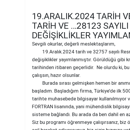
19.ARALIK.2024 TARIH V
TARIH VE …28123 SAYILI
DEĞIŞIKLIKLER YAYIMLA
Sevgili okurlar, değerli meslektaşlarım,
19.Aralık.2024 tarih ve 32757 sayılı Resmi G
değişiklikler yayımlanmıştır. Görüldüğü gibi k
tarihinden itibaren geçerlidir. Ne olurdu ki, 
çalışsın, hazır olsunlar.
Burada sırası gelmişken hemen bir anımı anlat
başladım. Başladığım firma, Türkiye’de ilk 50
tarihte muhasebede bilgisayar kullanılmıyor 
FORTRAN lisanında, yani mühendislik bilgisay
sisteme bağlandı. Bu arada da ben dahil en a
Siz bu programı öğrenmeye çalışırsanız, biz ö