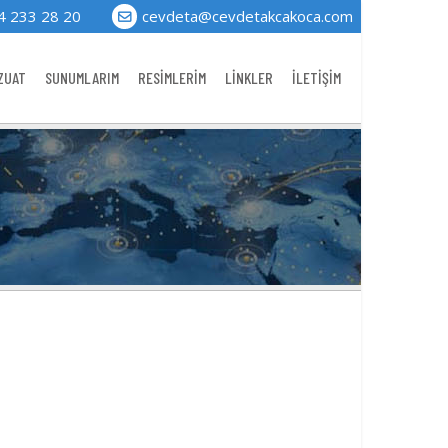
4 233 28 20
cevdeta@cevdetakcakoca.com
ZUAT
SUNUMLARIM
RESİMLERİM
LİNKLER
İLETİŞİM