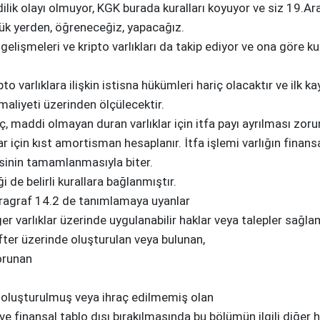
 olayı olmuyor, KGK burada kuralları koyuyor ve siz 19.Aralı
yük yerden, öğreneceğiz, yapacağız.
şmeleri ve kripto varlıkları da takip ediyor ve ona göre kur
 varlıklara ilişkin istisna hükümleri hariç olacaktır ve ilk k
maliyeti üzerinden ölçülecektir.
, maddi olmayan duran varlıklar için itfa payı ayrılması zorun
ar için kıst amortisman hesaplanır. İtfa işlemi varlığın finan
resinin tamamlanmasıyla biter.
i de belirli kurallara bağlanmıştır.
ragraf 14.2 de tanımlamaya uyanlar
er varlıklar üzerinde uygulanabilir haklar veya talepler sağl
defter üzerinde oluşturulan veya bulunan,
korunan
ca oluşturulmuş veya ihraç edilmemiş olan
 ve finansal tablo dışı bırakılmasında bu bölümün ilgili diğer