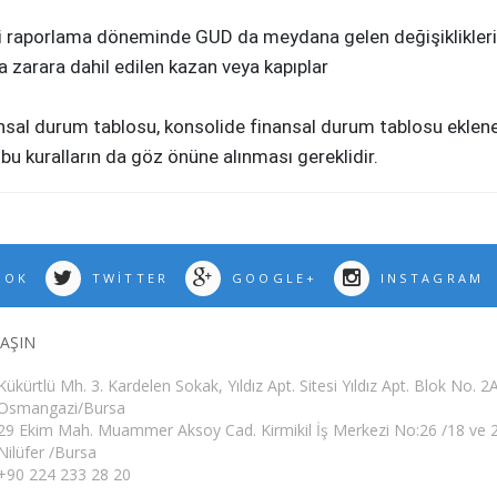
ri raporlama döneminde GUD da meydana gelen değişiklikleri
a zarara dahil edilen kazan veya kapıplar
al durum tablosu, konsolide finansal durum tablosu eklenere
kuralların da göz önüne alınması gereklidir.
OOK
TWITTER
GOOGLE+
INSTAGRAM
LAŞIN
Kükürtlü Mh. 3. Kardelen Sokak, Yıldız Apt. Sitesi Yıldız Apt. Blok No. 2
Osmangazi/Bursa
29 Ekim Mah. Muammer Aksoy Cad. Kirmikil İş Merkezi No:26 /18 ve 
Nilüfer /Bursa
+90 224 233 28 20