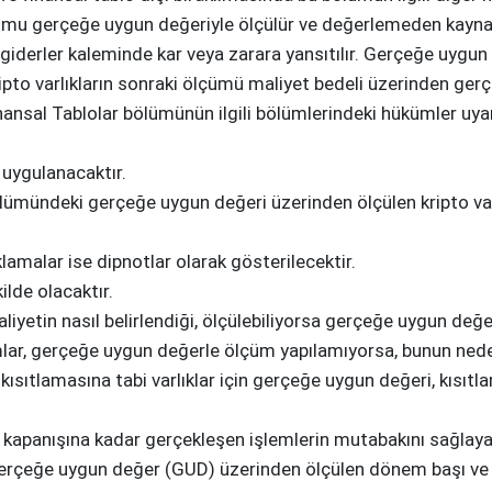
mu gerçeğe uygun değeriyle ölçülür ve değerlemeden kaynakl
r giderler kaleminde kar veya zarara yansıtılır. Gerçeğe uygun
to varlıkların sonraki ölçümü maliyet bedeli üzerinden gerçek
nsal Tablolar bölümünün ilgili bölümlerindeki hükümler uyarı
 uygulanacaktır.
ndeki gerçeğe uygun değeri üzerinden ölçülen kripto varlık
alar ise dipnotlar olarak gösterilecektir.
lde olacaktır.
yetin nasıl belirlendiği, ölçülebiliyorsa gerçeğe uygun değe
lar, gerçeğe uygun değerle ölçüm yapılamıyorsa, bunun nede
ş kısıtlamasına tabi varlıklar için gerçeğe uygun değeri, kısıtl
 kapanışına kadar gerçekleşen işlemlerin mutabakını sağlayac
 gerçeğe uygun değer (GUD) üzerinden ölçülen dönem başı v