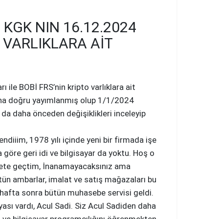
 KGK NIN 16.12.2024
O VARLIKLARA AIT
le BOBİ FRS’nin kripto varlıklara ait
sonuna doğru yayımlanmış olup 1/1/2024
 da daha önceden değişiklikleri inceleyip
iiim, 1978 yılı içinde yeni bir firmada işe
göre geri idi ve bilgisayar da yoktu. Hoş o
ekete geçtim, İnanamayacaksınız ama
ün ambarlar, imalat ve satış mağazaları bu
 hafta sonra bütün muhasebe servisi geldi.
yası vardı, Acul Sadi. Siz Acul Sadiden daha