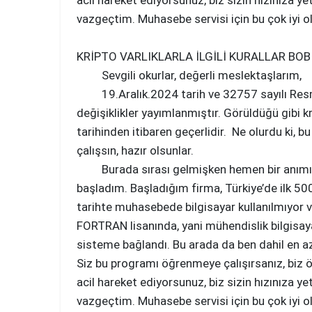
acil hareket ediyorsunuz, biz sizin hızınıza 
vazgeçtim. Muhasebe servisi için bu çok iyi ol
KRİPTO VARLIKLARLA İLGİLİ KURALLAR BOBİ
Sevgili okurlar, değerli meslektaşlarım,
19.Aralık.2024 tarih ve 32757 sayılı Resmi G
değişiklikler yayımlanmıştır. Görüldüğü gibi k
tarihinden itibaren geçerlidir. Ne olurdu ki, 
çalışsın, hazır olsunlar.
Burada sırası gelmişken hemen bir anımı anlat
başladım. Başladığım firma, Türkiye’de ilk 50
tarihte muhasebede bilgisayar kullanılmıyor 
FORTRAN lisanında, yani mühendislik bilgisay
sisteme bağlandı. Bu arada da ben dahil en a
Siz bu programı öğrenmeye çalışırsanız, biz ö
acil hareket ediyorsunuz, biz sizin hızınıza 
vazgeçtim. Muhasebe servisi için bu çok iyi ol