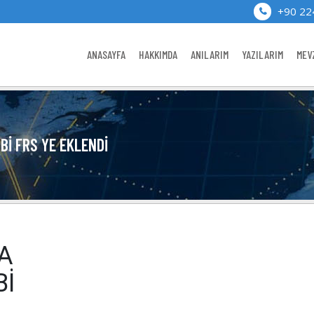
+90 22
ANASAYFA
HAKKIMDA
ANILARIM
YAZILARIM
MEV
Bİ FRS YE EKLENDI
A
Bİ