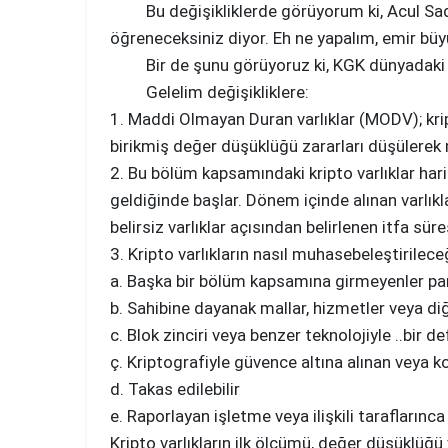
Bu değişikliklerde görüyorum ki, Acul Sadilik
öğreneceksiniz diyor. Eh ne yapalım, emir bü
Bir de şunu görüyoruz ki, KGK dünyadaki geli
Gelelim değişikliklere:
1. Maddi Olmayan Duran varlıklar (MODV); kripto
birikmiş değer düşüklüğü zararları düşülerek 
2. Bu bölüm kapsamındaki kripto varlıklar hariç
geldiğinde başlar. Dönem içinde alınan varlıkl
belirsiz varlıklar açısından belirlenen itfa sü
3. Kripto varlıkların nasıl muhasebeleştirileceğ
a. Başka bir bölüm kapsamına girmeyenler pa
b. Sahibine dayanak mallar, hizmetler veya diğ
c. Blok zinciri veya benzer teknolojiyle ..bir 
ç. Kriptografiyle güvence altına alınan veya 
d. Takas edilebilir
e. Raporlayan işletme veya ilişkili tarafların
Kripto varlıkların ilk ölçümü, değer düşüklüğü