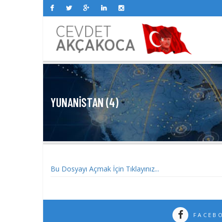
YUNANISTAN (4)
Bu Dosyayı Açmak İçin Tıklayınız...
FACEB