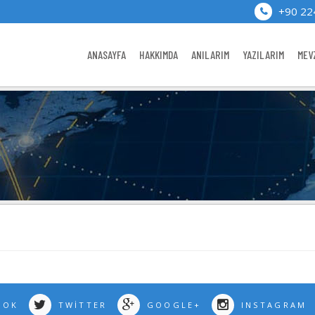
+90 22
ANASAYFA
HAKKIMDA
ANILARIM
YAZILARIM
MEV
OOK
TWITTER
GOOGLE+
INSTAGRAM