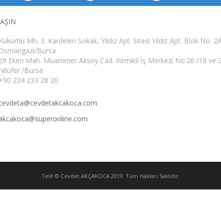
LAŞIN
Kükürtlü Mh. 3. Kardelen Sokak, Yıldız Apt. Sitesi Yıldız Apt. Blok No. 2
Osmangazi/Bursa
29 Ekim Mah. Muammer Aksoy Cad. Kirmikil İş Merkezi No:26 /18 ve 
Nilüfer /Bursa
+90 224 233 28 20
cevdeta@cevdetakcakoca.com
akcakoca@superonline.com
Telif © Cevdet AKÇAKOCA 2019. Tüm Hakları Saklıdır.