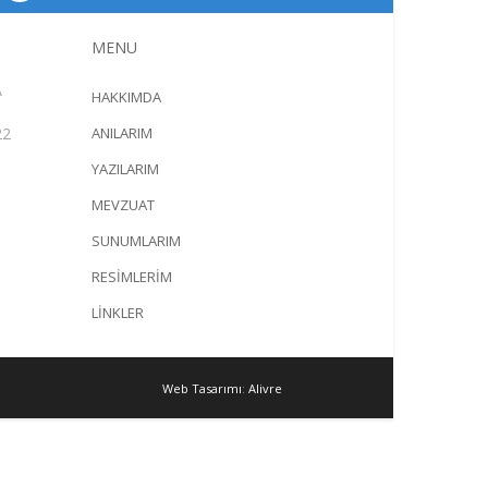
MENU
A
HAKKIMDA
22
ANILARIM
YAZILARIM
MEVZUAT
SUNUMLARIM
RESİMLERİM
LİNKLER
Web Tasarımı
:
Alivre