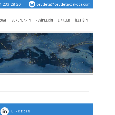
4 233 28 20
cevdeta@cevdetakcakoca.com
ZUAT
SUNUMLARIM
RESİMLERİM
LİNKLER
İLETİŞİM
LINKEDIN