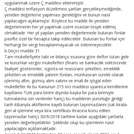
uygulanmak üzere Ç maddesi eklenmiştir.
Ç maddesi enflasyon düzeltmesi şartları gerçekleşmediğinde,
yeniden değerleme yapılması gerektiğini ve bunun nasıl
yapılacağını açıklamıştır. Böylece bu madde ile yeniden
değerlemenin her yıl yapılmak üzere esasları tespit edilmiş
olmaktadır. Her yıl yapılan yeniden değerlemede bulunan fonlar
pasifte özel bir hesapta takip edilecektir. Bulunan bu fonlar için
herhangi bir vergi hesaplanmayacak ve ödenmeyecektir.
b.Geçici madde 31
Tam mükellefiyete tabi ve bilanço esasına göre defter tutan gelir
ve kurumlar vergisi mükellefleri (finans ve bankacılık sektöründe
faaliyet gösterenler, sigorta ve reasürans şirketleri, emeklilik
şirketleri ve emeklilik yatırım fonları, münhasıran sürekli olarak
işlenmiş altın, gümüş alım-satımı ve imali ile iştigal eden
mükellefler ile bu Kanunun 215 inci maddesi uyarınca kendilerine
kayıtlarını Türk para birimi dışında başka bir para birimiyle
tutmalarına izin verilenler hariç) bu maddenin yürürlüğe girdiği
tarih itibarıyla aktiflerine kayıtlı bulunan taşınmazlarını (sat-kirala-
geri al işlemine veya kira sertifikası ihracına konu edilen
taşınmazlar hariç) 30/9/2018 tarihine kadar aşağıdaki şartlarla
yeniden değerleyebilirler. Şeklinde olup bu işlemlerin nasıl
yapılacağını açıklamaktadır.