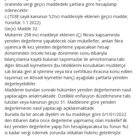
oranında vergi geçici maddedeki şartlara göre hesaplanıp
ödenecektir.
c.(7338 sayılı kanunun 52’nci maddesiyle eklenen geçici madde;
Yürürlük: 1.1.2022)
Geçici Madde 32
Mükerrer 298 inci maddeye eklenen (Ç) fıkrası kapsamında
yeniden değerleme yapabilecek olan mükellefler, anılan fıkra
uyarınca ilk kez yeniden değerleme yapacakları hesap
döneminden önceki hesap döneminin sonu itibarıyla
bilançolarına kayıtlı bulunan taşınmazlar ile amortismana tabi
diğer iktisadi kıymetlerini (bu niteliklerini korudukları müddetçe
sat-kirala-geri al işlemine veya kira sertifikası ihracına konu edilen
taşınmaz ve iktisadi kıymetler hariç) aşağıdaki şartlarla yeniden
değerleyebilirler.
Maddenin bundan sonraki hükümleri yeniden değerlemenin nasıl
yapılacağını anlatmaktadır. Özellikle enflasyon düzeltmesine tabi
tutulan veya kanunun geçici 31. Maddesine göre yeniden
değerlemenin nasıl yapılacağı açıklanmaktadır.
Burada da bir ancak diyelim ve bu maddeye göre 0/1/01/2022
den itibaren daha önce değerleme yapmamış olan mükellef ilk
kez yeniden değerleme yapıp fon hesaplayacaksa bu fonun %2
si kadar vergi ödemek zorunda oldukları hükmü getirilmiştir.