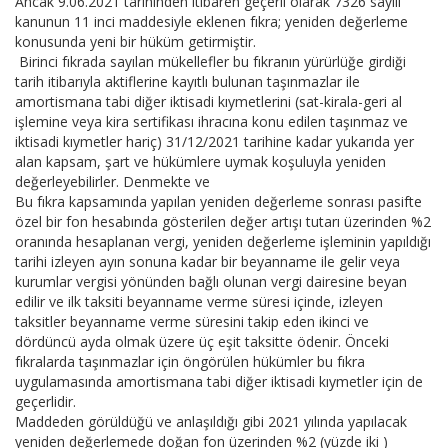
Ancak 9.06.2021 tarihinden itibaren geçerli olarak 7326 sayılı
kanunun 11 inci maddesiyle eklenen fıkra; yeniden değerleme
konusunda yeni bir hüküm getirmiştir.
Birinci fıkrada sayılan mükellefler bu fıkranın yürürlüğe girdiği
tarih itibarıyla aktiflerine kayıtlı bulunan taşınmazlar ile
amortismana tabi diğer iktisadi kıymetlerini (sat-kirala-geri al
işlemine veya kira sertifikası ihracına konu edilen taşınmaz ve
iktisadi kıymetler hariç) 31/12/2021 tarihine kadar yukarıda yer
alan kapsam, şart ve hükümlere uymak koşuluyla yeniden
değerleyebilirler. Denmekte ve
Bu fıkra kapsamında yapılan yeniden değerleme sonrası pasifte
özel bir fon hesabında gösterilen değer artışı tutarı üzerinden %2
oranında hesaplanan vergi, yeniden değerleme işleminin yapıldığı
tarihi izleyen ayın sonuna kadar bir beyanname ile gelir veya
kurumlar vergisi yönünden bağlı olunan vergi dairesine beyan
edilir ve ilk taksiti beyanname verme süresi içinde, izleyen
taksitler beyanname verme süresini takip eden ikinci ve
dördüncü ayda olmak üzere üç eşit taksitte ödenir. Önceki
fıkralarda taşınmazlar için öngörülen hükümler bu fıkra
uygulamasında amortismana tabi diğer iktisadi kıymetler için de
geçerlidir.
Maddeden görüldüğü ve anlaşıldığı gibi 2021 yılında yapılacak
yeniden değerlemede doğan fon üzerinden %2 (yüzde iki )