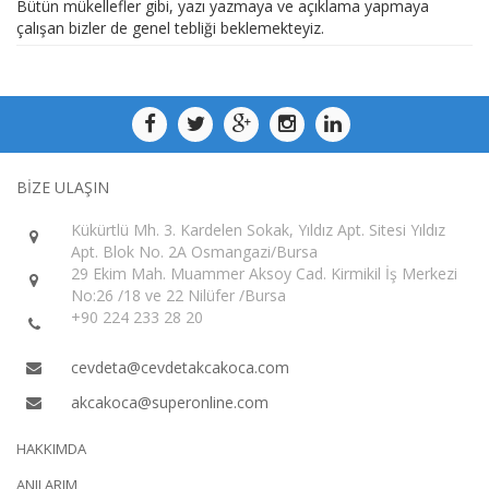
Bütün mükellefler gibi, yazı yazmaya ve açıklama yapmaya
çalışan bizler de genel tebliği beklemekteyiz.
BİZE ULAŞIN
Kükürtlü Mh. 3. Kardelen Sokak, Yıldız Apt. Sitesi Yıldız
Apt. Blok No. 2A Osmangazi/Bursa
29 Ekim Mah. Muammer Aksoy Cad. Kirmikil İş Merkezi
No:26 /18 ve 22 Nilüfer /Bursa
+90 224 233 28 20
cevdeta@cevdetakcakoca.com
akcakoca@superonline.com
HAKKIMDA
ANILARIM