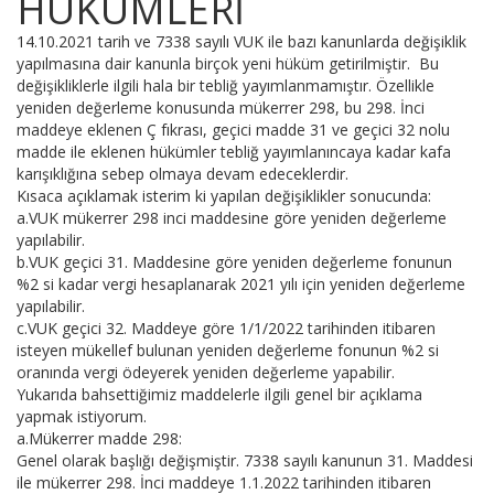
HÜKÜMLERI
14.10.2021 tarih ve 7338 sayılı VUK ile bazı kanunlarda değişiklik
yapılmasına dair kanunla birçok yeni hüküm getirilmiştir. Bu
değişikliklerle ilgili hala bir tebliğ yayımlanmamıştır. Özellikle
yeniden değerleme konusunda mükerrer 298, bu 298. İnci
maddeye eklenen Ç fıkrası, geçici madde 31 ve geçici 32 nolu
madde ile eklenen hükümler tebliğ yayımlanıncaya kadar kafa
karışıklığına sebep olmaya devam edeceklerdir.
Kısaca açıklamak isterim ki yapılan değişiklikler sonucunda:
a.VUK mükerrer 298 inci maddesine göre yeniden değerleme
yapılabilir.
b.VUK geçici 31. Maddesine göre yeniden değerleme fonunun
%2 si kadar vergi hesaplanarak 2021 yılı için yeniden değerleme
yapılabilir.
c.VUK geçici 32. Maddeye göre 1/1/2022 tarihinden itibaren
isteyen mükellef bulunan yeniden değerleme fonunun %2 si
oranında vergi ödeyerek yeniden değerleme yapabilir.
Yukarıda bahsettiğimiz maddelerle ilgili genel bir açıklama
yapmak istiyorum.
a.Mükerrer madde 298:
Genel olarak başlığı değişmiştir. 7338 sayılı kanunun 31. Maddesi
ile mükerrer 298. İnci maddeye 1.1.2022 tarihinden itibaren