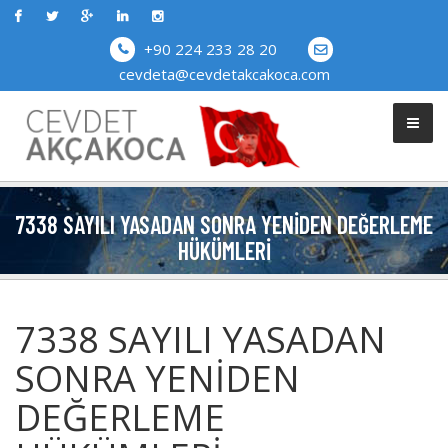
+90 224 233 28 20
cevdeta@cevdetakcakoca.com
7338 SAYILI YASADAN SONRA YENIDEN DEĞERLEME
HÜKÜMLERI
7338 SAYILI YASADAN
SONRA YENIDEN
DEĞERLEME