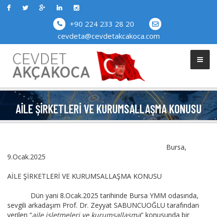
+90 224 233 28 20
cevdeta@cevdetakcakoca.com
AILE ŞIRKETLERI VE KURUMSALLAŞMA KONUSU
Bursa,
9.Ocak.2025
AİLE ŞİRKETLERİ VE KURUMSALLAŞMA KONUSU
Dün yani 8.Ocak.2025 tarihinde Bursa YMM odasında,
sevgili arkadaşım Prof. Dr. Zeyyat SABUNCUOĞLU tarafından
verilen “
aile işletmeleri ve kurumsallaşma
” konusunda bir