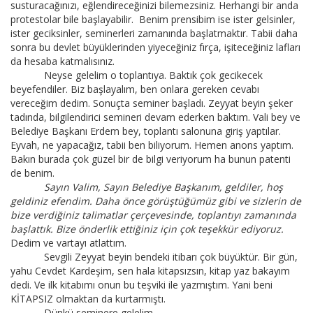
susturacağınızı, eğlendireceğinizi bilemezsiniz. Herhangi bir anda
protestolar bile başlayabilir. Benim prensibim ise ister gelsinler,
ister geciksinler, seminerleri zamanında başlatmaktır. Tabii daha
sonra bu devlet büyüklerinden yiyeceğiniz fırça, işiteceğiniz lafları
da hesaba katmalısınız.
Neyse gelelim o toplantıya. Baktık çok gecikecek
beyefendiler. Biz başlayalım, ben onlara gereken cevabı
vereceğim dedim. Sonuçta seminer başladı. Zeyyat beyin şeker
tadında, bilgilendirici semineri devam ederken baktım. Vali bey ve
Belediye Başkanı Erdem bey, toplantı salonuna giriş yaptılar.
Eyvah, ne yapacağız, tabii ben biliyorum. Hemen anons yaptım.
Bakın burada çok güzel bir de bilgi veriyorum ha bunun patenti
de benim.
Sayın Valim, Sayın Belediye Başkanım, geldiler, hoş
geldiniz efendim. Daha önce görüştüğümüz gibi ve sizlerin de
bize verdiğiniz talimatlar çerçevesinde, toplantıyı zamanında
başlattık. Bize önderlik ettiğiniz için çok teşekkür ediyoruz.
Dedim ve vartayı atlattım.
Sevgili Zeyyat beyin bendeki itibarı çok büyüktür. Bir gün,
yahu Cevdet Kardeşim, sen hala kitapsızsın, kitap yaz bakayım
dedi. Ve ilk kitabımı onun bu teşviki ile yazmıştım. Yani beni
KİTAPSIZ olmaktan da kurtarmıştı.
Dünkü seminere gelelim.