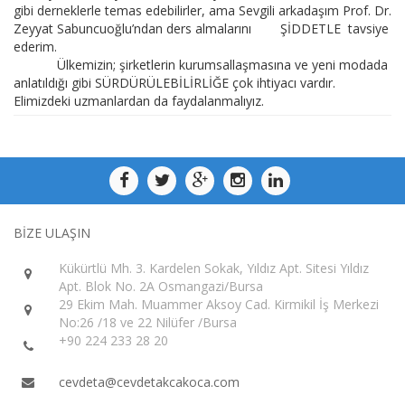
gibi derneklerle temas edebilirler, ama Sevgili arkadaşım Prof. Dr.
Zeyyat Sabuncuoğlu’ndan ders almalarını ŞİDDETLE tavsiye
ederim.
Ülkemizin; şirketlerin kurumsallaşmasına ve yeni modada
anlatıldığı gibi SÜRDÜRÜLEBİLİRLİĞE çok ihtiyacı vardır.
Elimizdeki uzmanlardan da faydalanmalıyız.
BİZE ULAŞIN
Kükürtlü Mh. 3. Kardelen Sokak, Yıldız Apt. Sitesi Yıldız
Apt. Blok No. 2A Osmangazi/Bursa
29 Ekim Mah. Muammer Aksoy Cad. Kirmikil İş Merkezi
No:26 /18 ve 22 Nilüfer /Bursa
+90 224 233 28 20
cevdeta@cevdetakcakoca.com