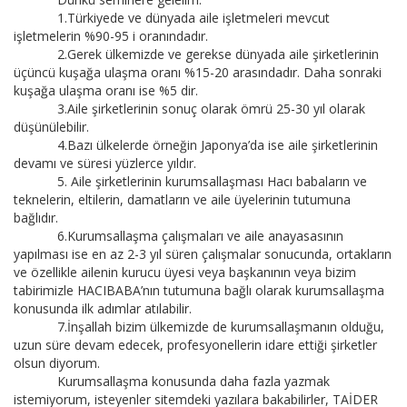
1.Türkiyede ve dünyada aile işletmeleri mevcut
işletmelerin %90-95 i oranındadır.
2.Gerek ülkemizde ve gerekse dünyada aile şirketlerinin
üçüncü kuşağa ulaşma oranı %15-20 arasındadır. Daha sonraki
kuşağa ulaşma oranı ise %5 dir.
3.Aile şirketlerinin sonuç olarak ömrü 25-30 yıl olarak
düşünülebilir.
4.Bazı ülkelerde örneğin Japonya’da ise aile şirketlerinin
devamı ve süresi yüzlerce yıldır.
5. Aile şirketlerinin kurumsallaşması Hacı babaların ve
teknelerin, eltilerin, damatların ve aile üyelerinin tutumuna
bağlıdır.
6.Kurumsallaşma çalışmaları ve aile anayasasının
yapılması ise en az 2-3 yıl süren çalışmalar sonucunda, ortakların
ve özellikle ailenin kurucu üyesi veya başkanının veya bizim
tabirimizle HACIBABA’nın tutumuna bağlı olarak kurumsallaşma
konusunda ilk adımlar atılabilir.
7.İnşallah bizim ülkemizde de kurumsallaşmanın olduğu,
uzun süre devam edecek, profesyonellerin idare ettiği şirketler
olsun diyorum.
Kurumsallaşma konusunda daha fazla yazmak
istemiyorum, isteyenler sitemdeki yazılara bakabilirler, TAİDER