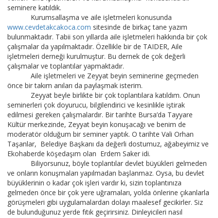
seminere katıldık.
Kurumsallaşma ve aile işletmeleri konusunda
www.cevdetakcakoca.com
sitesinde de birkaç tane yazım
bulunmaktadır. Tabii son yıllarda aile işletmeleri hakkında bir çok
çalışmalar da yapılmaktadır. Özellikle bir de TAIDER, Aile
işletmeleri derneği kurulmuştur. Bu dernek de çok değerli
çalışmalar ve toplantılar yapmaktadır.
Aile işletmeleri ve Zeyyat beyin seminerine geçmeden
önce bir takım anıları da paylaşmak isterim.
Zeyyat beyle birlikte bir çok toplantılara katıldım. Onun
seminerleri çok doyurucu, bilgilendirici ve kesinlikle iştirak
edilmesi gereken çalışmalardır. Bir tarihte Bursa’da Tayyare
Kültür merkezinde, Zeyyat beyin konuşacağı ve benim de
moderatör olduğum bir seminer yaptık. O tarihte Vali Orhan
Taşanlar, Belediye Başkanı da değerli dostumuz, ağabeyimiz ve
Ekohaberde köşedaşım olan Erdem Saker idi.
Biliyorsunuz, böyle toplantılar devlet büyükleri gelmeden
ve onların konuşmaları yapılmadan başlanmaz. Oysa, bu devlet
büyüklerinin o kadar çok işleri vardır ki, sizin toplantınıza
gelmeden önce bir çok yere uğramaları, yolda önlerine çıkanlarla
görüşmeleri gibi uygulamalardan dolayı maalesef gecikirler. Siz
de bulunduğunuz yerde fıtık geçirirsiniz. Dinleyicileri nasıl