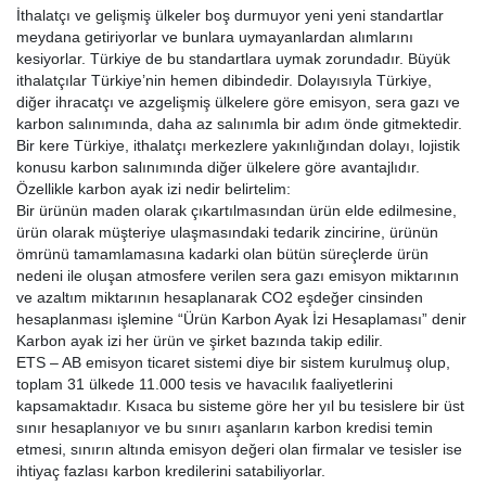
İthalatçı ve gelişmiş ülkeler boş durmuyor yeni yeni standartlar
meydana getiriyorlar ve bunlara uymayanlardan alımlarını
kesiyorlar. Türkiye de bu standartlara uymak zorundadır. Büyük
ithalatçılar Türkiye’nin hemen dibindedir. Dolayısıyla Türkiye,
diğer ihracatçı ve azgelişmiş ülkelere göre emisyon, sera gazı ve
karbon salınımında, daha az salınımla bir adım önde gitmektedir.
Bir kere Türkiye, ithalatçı merkezlere yakınlığından dolayı, lojistik
konusu karbon salınımında diğer ülkelere göre avantajlıdır.
Özellikle karbon ayak izi nedir belirtelim:
Bir ürünün maden olarak çıkartılmasından ürün elde edilmesine,
ürün olarak müşteriye ulaşmasındaki tedarik zincirine, ürünün
ömrünü tamamlamasına kadarki olan bütün süreçlerde ürün
nedeni ile oluşan atmosfere verilen sera gazı emisyon miktarının
ve azaltım miktarının hesaplanarak CO2 eşdeğer cinsinden
hesaplanması işlemine “Ürün Karbon Ayak İzi Hesaplaması” denir
Karbon ayak izi her ürün ve şirket bazında takip edilir.
ETS – AB emisyon ticaret sistemi diye bir sistem kurulmuş olup,
toplam 31 ülkede 11.000 tesis ve havacılık faaliyetlerini
kapsamaktadır. Kısaca bu sisteme göre her yıl bu tesislere bir üst
sınır hesaplanıyor ve bu sınırı aşanların karbon kredisi temin
etmesi, sınırın altında emisyon değeri olan firmalar ve tesisler ise
ihtiyaç fazlası karbon kredilerini satabiliyorlar.