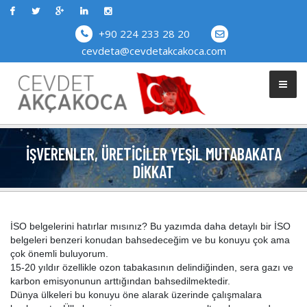
+90 224 233 28 20
cevdeta@cevdetakcakoca.com
İŞVERENLER, ÜRETICILER YEŞIL MUTABAKATA
DIKKAT
İSO belgelerini hatırlar mısınız? Bu yazımda daha detaylı bir İSO
belgeleri benzeri konudan bahsedeceğim ve bu konuyu çok ama
çok önemli buluyorum.
15-20 yıldır özellikle ozon tabakasının delindiğinden, sera gazı ve
karbon emisyonunun arttığından bahsedilmektedir.
Dünya ülkeleri bu konuyu öne alarak üzerinde çalışmalara