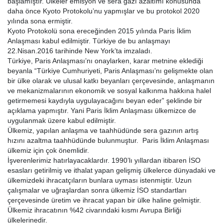
başlamıştır. Ülkeler emisyon ve sera gazı azaltımı konusunda
daha önce Kyoto Protokolu’nu yapmışlar ve bu protokol 2020
yılında sona ermiştir.
Kyoto Protokolü sona ereceğinden 2015 yılında Paris İklim
Anlaşması kabul edilmiştir. Türkiye de bu anlaşmayı
22.Nisan.2016 tarihinde New York’ta imzaladı.
Türkiye, Paris Anlaşması’nı onaylarken, karar metnine eklediği
beyanla “Türkiye Cumhuriyeti, Paris Anlaşması’nı gelişmekte olan
bir ülke olarak ve ulusal katkı beyanları çerçevesinde, anlaşmanın
ve mekanizmalarının ekonomik ve sosyal kalkınma hakkına halel
getirmemesi kaydıyla uygulayacağını beyan eder” şeklinde bir
açıklama yapmıştır. Yani Paris İklim Anlaşması ülkemizce de
uygulanmak üzere kabul edilmiştir.
Ülkemiz, yapılan anlaşma ve taahhüdünde sera gazının artış
hızını azaltma taahhüdünde bulunmuştur. Paris İklim Anlaşması
ülkemiz için çok önemlidir.
İşverenlerimiz hatırlayacaklardır. 1990’lı yıllardan itibaren İSO
esasları getirilmiş ve ithalat yapan gelişmiş ülkelerce dünyadaki ve
ülkemizdeki ihracatçıların bunlara uyması istenmiştir. Uzun
çalışmalar ve uğraşlardan sonra ülkemiz İSO standartları
çerçevesinde üretim ve ihracat yapan bir ülke haline gelmiştir.
Ülkemiz ihracatının %42 civarındaki kısmı Avrupa Birliği
ülkelerinedir.