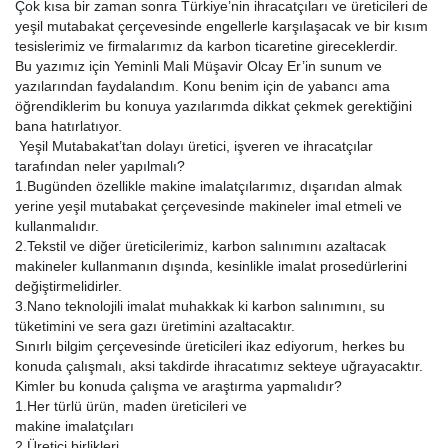
Çok kısa bir zaman sonra Türkiye’nin ihracatçıları ve üreticileri de
yeşil mutabakat çerçevesinde engellerle karşılaşacak ve bir kısım
tesislerimiz ve firmalarımız da karbon ticaretine gireceklerdir.
Bu yazımız için Yeminli Mali Müşavir Olcay Er’in sunum ve
yazılarından faydalandım. Konu benim için de yabancı ama
öğrendiklerim bu konuya yazılarımda dikkat çekmek gerektiğini
bana hatırlatıyor.
Yeşil Mutabakat’tan dolayı üretici, işveren ve ihracatçılar
tarafından neler yapılmalı?
1.Bugünden özellikle makine imalatçılarımız, dışarıdan almak
yerine yeşil mutabakat çerçevesinde makineler imal etmeli ve
kullanmalıdır.
2.Tekstil ve diğer üreticilerimiz, karbon salınımını azaltacak
makineler kullanmanın dışında, kesinlikle imalat prosedürlerini
değiştirmelidirler.
3.Nano teknolojili imalat muhakkak ki karbon salınımını, su
tüketimini ve sera gazı üretimini azaltacaktır.
Sınırlı bilgim çerçevesinde üreticileri ikaz ediyorum, herkes bu
konuda çalışmalı, aksi takdirde ihracatımız sekteye uğrayacaktır.
Kimler bu konuda çalışma ve araştırma yapmalıdır?
1.Her türlü ürün, maden üreticileri ve
makine imalatçıları
2.Üretici birlikleri