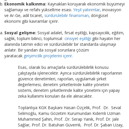
Ekonomik kalkınma:
Kaynakları koruyarak ekonomik büyümeyi
sağlamayı ve refahı yükseltme esası.
Yeşil yatırımlar
, inovasyon
ve Ar-Ge, adil ticaret,
sürdürülebilir finansman
, döngüsel
ekonomi gibi kavramlar içerir.
Sosyal gelişme:
Sosyal adalet, fırsat eşitliği, kapsayıcılık, eğitim,
sağlık, toplum bilinci, toplumsal
cinsiyet eşitliği
gibi hayatın her
alanında tatmin edici ve sürdürülebilir bir standarda ulaşmayı
anlatır. Bir yandan da sosyal sorunlara çözüm
yaratacak
girişimcilik projelerini içerir
.
Esas, olarak bu amaçlarla sürdürülebilirlik konusu
çalıştayda işlenecektir. Ayrıca sürdürülebilirlik raporlarının
güvence denetimleri, raporları, uygulamalı şirket
değerlemesi, denetim şirketlerinde kalite yönetim
sistemi, denetim şirketlerinde kalite yönetimi için yapay
zeka kullanımı konuları da ele alınacaktır.
Toplantıya KGK Başkanı Hasan Özçelik, Prof. Dr. Seval
Selimoğlu, Kamu Gözetim Kurumundan Kıdemli Uzman
Muhammed Şahin, Prof. .Dr. Serap Yanık, Prof. Dr. Jale
Sağlar, Prof. Dr. Batuhan Güvemli, Prof. Dr. Şaban Uzay,