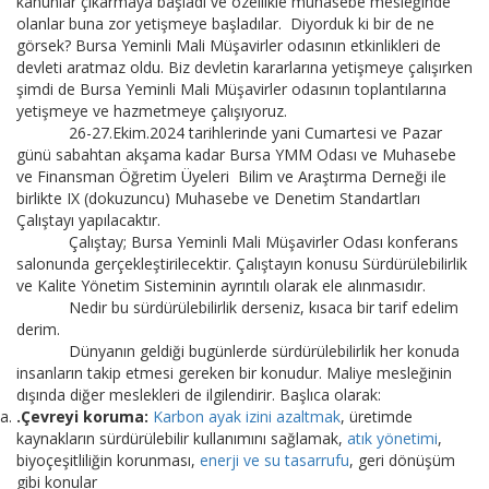
kanunlar çıkarmaya başladı ve özellikle muhasebe mesleğinde
olanlar buna zor yetişmeye başladılar. Diyorduk ki bir de ne
görsek? Bursa Yeminli Mali Müşavirler odasının etkinlikleri de
devleti aratmaz oldu. Biz devletin kararlarına yetişmeye çalışırken
şimdi de Bursa Yeminli Mali Müşavirler odasının toplantılarına
yetişmeye ve hazmetmeye çalışıyoruz.
26-27.Ekim.2024 tarihlerinde yani Cumartesi ve Pazar
günü sabahtan akşama kadar Bursa YMM Odası ve Muhasebe
ve Finansman Öğretim Üyeleri Bilim ve Araştırma Derneği ile
birlikte IX (dokuzuncu) Muhasebe ve Denetim Standartları
Çalıştayı yapılacaktır.
Çalıştay; Bursa Yeminli Mali Müşavirler Odası konferans
salonunda gerçekleştirilecektir. Çalıştayın konusu Sürdürülebilirlik
ve Kalite Yönetim Sisteminin ayrıntılı olarak ele alınmasıdır.
Nedir bu sürdürülebilirlik derseniz, kısaca bir tarif edelim
derim.
Dünyanın geldiği bugünlerde sürdürülebilirlik her konuda
insanların takip etmesi gereken bir konudur. Maliye mesleğinin
dışında diğer meslekleri de ilgilendirir. Başlıca olarak:
.Çevreyi koruma:
Karbon ayak izini azaltmak
, üretimde
kaynakların sürdürülebilir kullanımını sağlamak,
atık yönetimi
,
biyoçeşitliliğin korunması,
enerji ve su tasarrufu
, geri dönüşüm
gibi konular