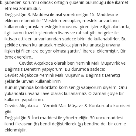
Şubeden sorumlu olacak ortağın şubenin bulunduğu ilde ikamet
etmesi zorunludur.
Değişikliğin 3. Maddesi ile asıl yönetmeliğin 15. Maddesine
eklenen e bendi ile “Meslek mensupları, mesleki unvanlarını
kullanmak şartıyla mesleğin konusuna giren işlerle ilgili alanlarda,
ilgili kamu tüzel kişilerinden lisans ve ruhsat gibi belgeler ile
iktisap ettikleri unvanlarından sadece birini de kullanabilirler. Bu
şekilde unvan kullanacak meslektaşların kullanacağı unvana
ilişkin işi fiilen icra ediyor olması şarttır.” İbaresi eklenmiştir. Bir
örnek verelim..
Cevdet Akçakoca olarak ben Yeminli Mali Müşavirlik ve
Bağımsız Denetim yapıyorum. Bu durumda sadece:
Cevdet Akçakoca-Yeminli Mali Müşavir & Bağımsız Denetçi
şeklinde ünvanı kullanabilirim.
Bunun yanında konkordato komiserliği yapıyorum diyelim. Onu
yukarıdaki ünvana ilave olarak kullanamaz. O zaman şöyle bir
kullanım yapabilirim.
Cevdet Akçakoca – Yeminli Mali Müşavir & Konkordato komiseri
gibi.
Değişikliğin 5. İnci maddesi ile yönetmeliğin 30 uncu maddesi
ikinci fıkrasının (b) bendi değiştirilerek (g) bendine de bir cümle
eklenmiştir.