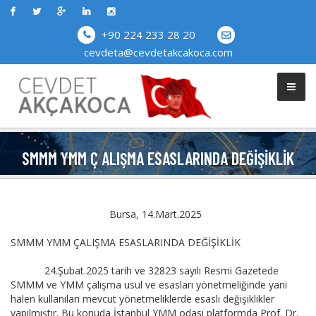
+90 224 233 28 20
cevdeta@cevdetakcakoca.com
SMMM YMM Ç ALIŞMA ESASLARINDA DEĞIŞIKLIK
Bursa, 14.Mart.2025
SMMM YMM ÇALIŞMA ESASLARINDA DEĞİŞİKLİK
24.Şubat.2025 tarih ve 32823 sayılı Resmi Gazetede
SMMM ve YMM çalışma usul ve esasları yönetmeliğinde yani
halen kullanılan mevcut yönetmeliklerde esaslı değişiklikler
yapılmıştır. Bu konuda İstanbul YMM odası platformda Prof. Dr.