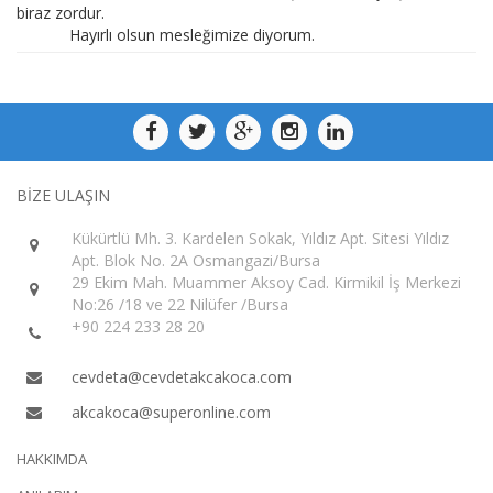
biraz zordur.
Hayırlı olsun mesleğimize diyorum.
BİZE ULAŞIN
Kükürtlü Mh. 3. Kardelen Sokak, Yıldız Apt. Sitesi Yıldız
Apt. Blok No. 2A Osmangazi/Bursa
29 Ekim Mah. Muammer Aksoy Cad. Kirmikil İş Merkezi
No:26 /18 ve 22 Nilüfer /Bursa
+90 224 233 28 20
cevdeta@cevdetakcakoca.com
akcakoca@superonline.com
HAKKIMDA