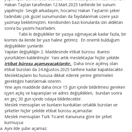
Hakan Taştan tarafından 12.Mart.2025 tarihinde bir sunum
yapılmıştır. Sevgili arkadaşım, hocamız Hakan Taştan’ın şeker
tadındaki çok güzel sunumundan da faydalanmak üzere yazı
yazmayı bekletmiştim. Kendisinden bazı konularda izin aldıktan
sonra bu yazımı hazırladım.
Tabii ki değişiklikler bir yazıya sığmayacak kadar fazla, bir
kısmını da ileride bir yazı haline getiririz. En önemli bulduğum
değişiklikler şunlardır.
Yapılan değişikliğin 2. Maddesinde irtibat bürosu ibaresi
yürürlükten kaldırılmıştır. Yani artık meslektaşlar hiçbir şekilde
irtibat bürosu açamayacaklardır.
Daha önce açılmış olan
irtibat büroları da 24.Ağustos.2025 tarihine kadar kapatılacaktır.
Meslektaşların bu hususa dikkat ederek yerine getirmeleri
gerektiğini hatırlatmak isterim.
Yine aynı maddede daha önce 15 gün içinde bildirilmesi gereken
işyeri açılış ve kapanışları ve adres değişiklikleri, bundan sonra
en geç 30 gün içinde odaya bildirilecektir.
Meslek mensupları ve bunların kurdukları ortaklık büroları ve
şirketler hiçbir şekilde irtibat bürosu açamazlar.
Meslek mensupları Türk Ticaret Kanununa göre bir şirket
kurmuşsa:
Aynı ilde şube açamaz.