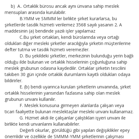
b) A.. Ortaklık bürosu ancak aynı ünvana sahip meslek
mensupları arasında kurulabilir.
B.YMM ve SMMM ler birlikte şirket kurarlarsa, bu
şirketlerde tasdik hizmeti verilemez 3568 sayılı yasanın 2. A
maddesinin (a) bendinde yazılı işler yapılamaz
C.Bu şirket ortakları, kendi bürolarında veya ortağı
oldukları diğer mesleki şirketler aracılığıyla şirketin müşterilerine
defter tutma ve tasdik hizmeti veremezler.
D. Bu şekildeki şirketler, merkezinin bulunduğu yerin bağlı
olduğu ilde bulunan ve ortaklık hisselerinin çoğunluğuna sahip
meslek grubunun odasına kaydedilir. Ortaklar şirketin tescilini
takiben 30 gün içinde ortaklık durumlarını kayıtlı oldukları odaya
bildirirler.
E. (b) bendi uyarınca kurulan şirketlerin unvanında, şirket
ortaklık hisselerinin yarısından fazlasına sahip olan meslek
grubunun unvanı kullanılır.
F. Meslek konusuna girmeyen alanlarda çalışan veya
ticari faaliyette bulunan meslektaşlar mesleki unvanı kullanamaz.
G. Hizmet akdi ile çalışanlar çalıştıkları işyeri unvanı ile
birlikte kendi unvanlarını kullanabilirler.
Değerli okurlar, görüldüğü gibi yapılan değişiklikler epey
önemlidir ve özellikle de SMMM-YMM şirketlerinin çalışması