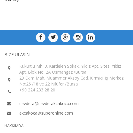
BİZE ULAŞIN
Kükürtlü Mh. 3. Kardelen Sokak, Yıldız Apt. Sitesi Yıldız
Apt. Blok No. 2A Osmangazi/Bursa
29 Ekim Mah. Muammer Aksoy Cad. Kirmikil İş Merkezi
No:26 /18 ve 22 Nilüfer /Bursa
+90 224 233 28 20
cevdeta@cevdetakcakoca.com
akcakoca@superonline.com
HAKKIMDA