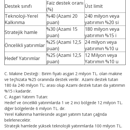
Faiz destek oranı
Destek sınıfı
Üst limit
(%)
Teknoloji-Yerel
%40 (Azami 20
240 milyon veya
Kalkınma
puan)
yatırımın %20 si
%30 (Azami 15
180 milyon veya
Stratejik hamle
puan)
yatırımın %15 i
%25 (Azami 12,5
24 milyon veya
Öncelikli yatırımlar
puan)
yatırımın %10 u
%25 (Azami 12,5
12 Milyon veya
Hedef Yatırımlar
puan)
Yatırımın %10 u
C. Makine Desteği : Birim fiyatı asgari 2 milyon TL. olan makine
ve teçhizata %25 oranında destek verilir. Azami destek tutarı
180 ila 240 milyon TL: arası olup Azami destek tutarı da yatırımın
%15 i kadardır.
C. Asgari Yatırım Tutarı:
Hedef ve öncelikli yatırımlarda 1 ve 2 inci bölgede 12 milyon TL.
diğer bölgelerde 6 milyon TL. dır.
Yerel Kalkınma hamlesinde asgari yatırım tutarı çağrıda
belirlenecektir.
Stratejik hamlede yüksek teknolojili yatırımlarda 100 milyon TL.