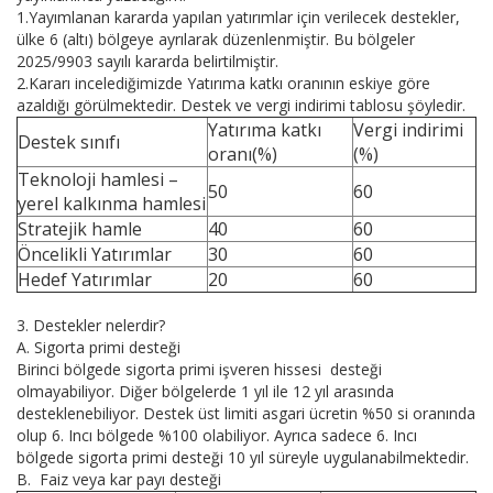
1.Yayımlanan kararda yapılan yatırımlar için verilecek destekler,
ülke 6 (altı) bölgeye ayrılarak düzenlenmiştir. Bu bölgeler
2025/9903 sayılı kararda belirtilmiştir.
2.Kararı incelediğimizde Yatırıma katkı oranının eskiye göre
azaldığı görülmektedir. Destek ve vergi indirimi tablosu şöyledir.
Yatırıma katkı
Vergi indirimi
Destek sınıfı
oranı(%)
(%)
Teknoloji hamlesi –
50
60
yerel kalkınma hamlesi
Stratejik hamle
40
60
Öncelikli Yatırımlar
30
60
Hedef Yatırımlar
20
60
3. Destekler nelerdir?
A. Sigorta primi desteği
Birinci bölgede sigorta primi işveren hissesi desteği
olmayabiliyor. Diğer bölgelerde 1 yıl ile 12 yıl arasında
desteklenebiliyor. Destek üst limiti asgari ücretin %50 si oranında
olup 6. Incı bölgede %100 olabiliyor. Ayrıca sadece 6. Incı
bölgede sigorta primi desteği 10 yıl süreyle uygulanabilmektedir.
B. Faiz veya kar payı desteği