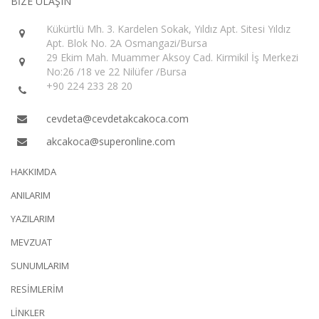
BİZE ULAŞIN
Kükürtlü Mh. 3. Kardelen Sokak, Yıldız Apt. Sitesi Yıldız
Apt. Blok No. 2A Osmangazi/Bursa
29 Ekim Mah. Muammer Aksoy Cad. Kirmikil İş Merkezi
No:26 /18 ve 22 Nilüfer /Bursa
+90 224 233 28 20
cevdeta@cevdetakcakoca.com
akcakoca@superonline.com
HAKKIMDA
ANILARIM
YAZILARIM
MEVZUAT
SUNUMLARIM
RESİMLERİM
LİNKLER