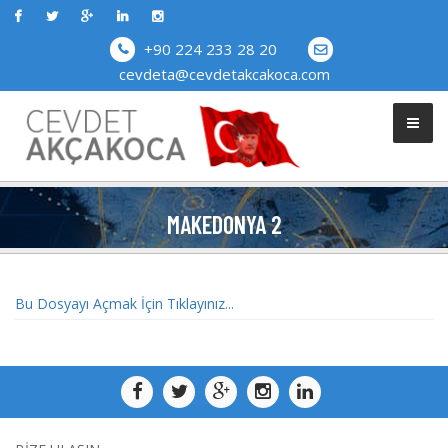
+90 224 233 28 20
cevdeta@cevdetakcakoca.com
MAKEDONYA 2
Bu Dosyayı Açmak İçin Tıklayınız...